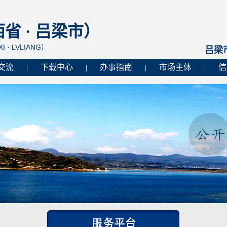
 · 吕梁市）
I · LVLIANG）
吕梁
交流
下载中心
办事指南
市场主体
信
|
|
|
|