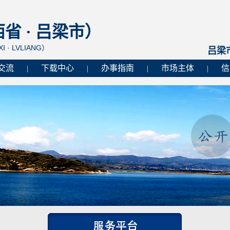
 · 吕梁市）
I · LVLIANG）
吕梁
交流
下载中心
办事指南
市场主体
信
|
|
|
|