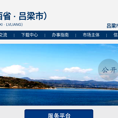
 · 吕梁市）
I · LVLIANG）
吕梁
交流
下载中心
办事指南
市场主体
信
|
|
|
|