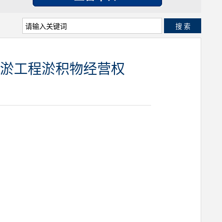
搜 索
淤工程淤积物经营权