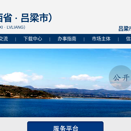
 · 吕梁市）
I · LVLIANG）
吕梁
交流
下载中心
办事指南
市场主体
信
|
|
|
|