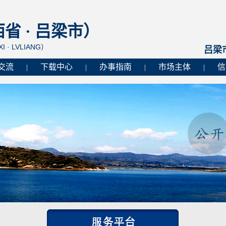
 · 吕梁市）
I · LVLIANG）
吕梁
交流
下载中心
办事指南
市场主体
信
|
|
|
|