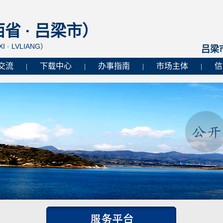
 · 吕梁市）
I · LVLIANG）
吕梁
交流
下载中心
办事指南
市场主体
信
|
|
|
|