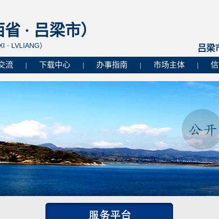
 · 吕梁市）
I · LVLIANG）
吕梁
交流
下载中心
办事指南
市场主体
信
|
|
|
|