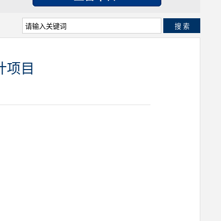
搜 索
计项目