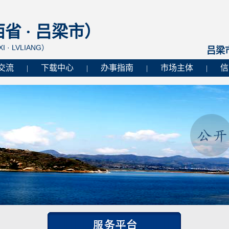
 · 吕梁市）
I · LVLIANG）
吕梁
交流
下载中心
办事指南
市场主体
信
|
|
|
|