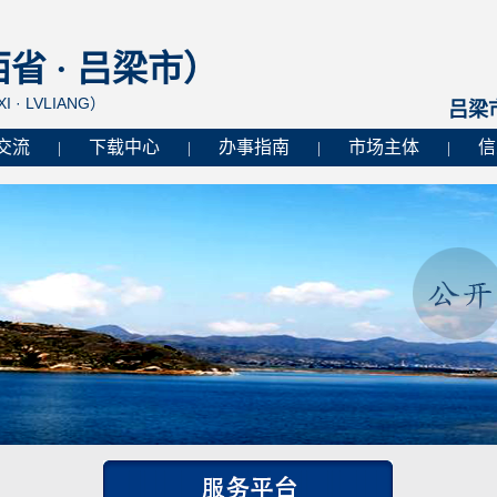
 · 吕梁市）
I · LVLIANG）
吕梁
交流
下载中心
办事指南
市场主体
信
|
|
|
|