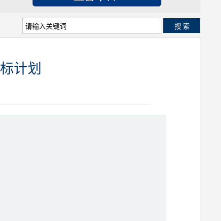
搜 索
标计划