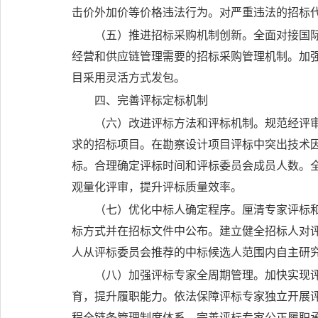
击价外加价等价格违法行为。对严重违法的招标
（五）推进招标采购机制创新。
全面对接国
经营和供应链管理需要的招标采购管理机制。加
目采用灵活方式发包。
四、完善评标定标机制
（六）改进评标方法和评标机制。
规范经评
求的招标项目。在勘察设计项目评标中突出技术
标。合理确定评标时间和评标委员会成员人数。
观量化评审，提升评标质量效率。
（七）优化中标人确定程序。
厘清专家评标
标方式并在招标文件中公布。建立健全招标人对
人从评标委员会推荐的中标候选人范围内自主研
（八）加强评标专家全周期管理。
加快实现
育，提升履职能力。依法保障评标专家独立开展
程全链条管理制度体系，完善评标专家公正履职