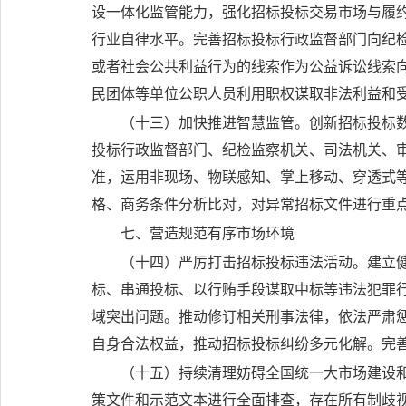
设一体化监管能力，强化招标投标交易市场与履
行业自律水平。完善招标投标行政监督部门向纪
或者社会公共利益行为的线索作为公益诉讼线索
民团体等单位公职人员利用职权谋取非法利益和
（十三）加快推进智慧监管。
创新招标投标
投标行政监督部门、纪检监察机关、司法机关、
准，运用非现场、物联感知、掌上移动、穿透式
格、商务条件分析比对，对异常招标文件进行重
七、营造规范有序市场环境
（十四）严厉打击招标投标违法活动。
建立
标、串通投标、以行贿手段谋取中标等违法犯罪
域突出问题。推动修订相关刑事法律，依法严肃
自身合法权益，推动招标投标纠纷多元化解。完
（十五）持续清理妨碍全国统一大市场建设
策文件和示范文本进行全面排查，存在所有制歧