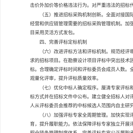
击价外加价等价格违法行为。对严重违法的招标
（五）推进招标采购机制创新。
全面对接国
经营和供应链管理需要的招标采购管理机制。加
目采用灵活方式发包。
四、完善评标定标机制
（六）改进评标方法和评标机制。
规范经评
求的招标项目。在勘察设计项目评标中突出技术
标。合理确定评标时间和评标委员会成员人数。
观量化评审，提升评标质量效率。
（七）优化中标人确定程序。
厘清专家评标
标方式并在招标文件中公布。建立健全招标人对
人从评标委员会推荐的中标候选人范围内自主研
（八）加强评标专家全周期管理。
加快实现
育，提升履职能力。依法保障评标专家独立开展
程全链条管理制度体系，完善评标专家公正履职