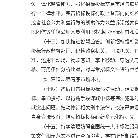
设一体化监管能力，强化招标投标交易市场与履
行业自律水平。完善招标投标行政监督部门向纪
或者社会公共利益行为的线索作为公益诉讼线索
民团体等单位公职人员利用职权谋取非法利益和
（十三）加快推进智慧监管。
创新招标投标
投标行政监督部门、纪检监察机关、司法机关、
准，运用非现场、物联感知、掌上移动、穿透式
格、商务条件分析比对，对异常招标文件进行重
七、营造规范有序市场环境
（十四）严厉打击招标投标违法活动。
建立
标、串通投标、以行贿手段谋取中标等违法犯罪
域突出问题。推动修订相关刑事法律，依法严肃
自身合法权益，推动招标投标纠纷多元化解。完
（十五）持续清理妨碍全国统一大市场建设
策文件和示范文本进行全面排查，存在所有制歧