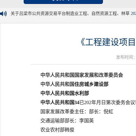
关于吕梁市公共资源交易平台制造业工程、自然资源工程、林草
20
《工程建设项目
发布时间：20
中华人民共和国国家发展和改革委员会
中华人民共和国
住房
城乡建设部
中华人民共和国
水利部
中华人民共和国
34
已
202
年
月
日第
次
委务会议
国家发展改革委主任：
部长：
倪虹
交通运输部部长：
李国英
农业农村部
韩俊