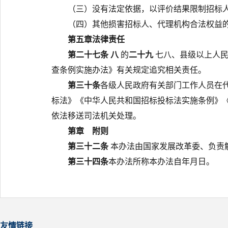
（三）没有法定依据，以评价结果限制招标
（四）其他损害招标人、代理机构合法权益
第五章
法律责任
第二十七条
八
的
二十九
七
八
、
县级以上人
查条例实施办法》有关规定追究相关责任。
第三十
条
各级人民政府有关部门工作人员在
标法》《中华人民共和国招标投标法实施条例》
依法移送司法机关处理。
第
章 附则
第三十二条
本办法由国家发展改革委、
负责
第三十四条
本办法所称
本办法自
年
月
日
。
友情链接