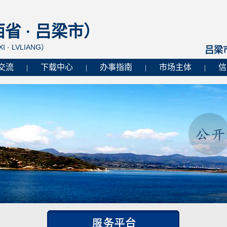
 · 吕梁市）
I · LVLIANG）
吕梁
交流
下载中心
办事指南
市场主体
信
|
|
|
|