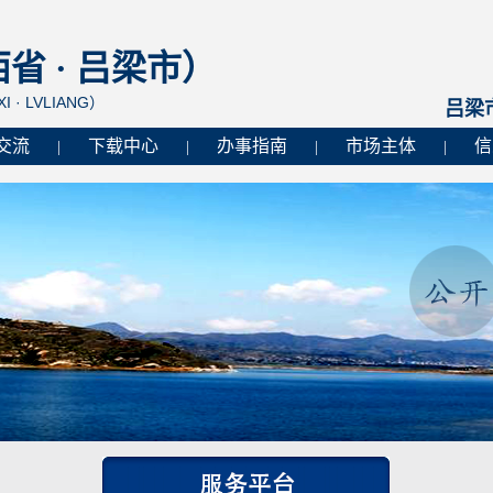
 · 吕梁市）
I · LVLIANG）
吕梁
交流
下载中心
办事指南
市场主体
信
|
|
|
|