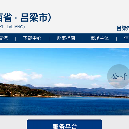
 · 吕梁市）
I · LVLIANG）
吕梁
交流
下载中心
办事指南
市场主体
信
|
|
|
|