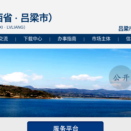
 · 吕梁市）
I · LVLIANG）
吕梁
交流
下载中心
办事指南
市场主体
信
|
|
|
|