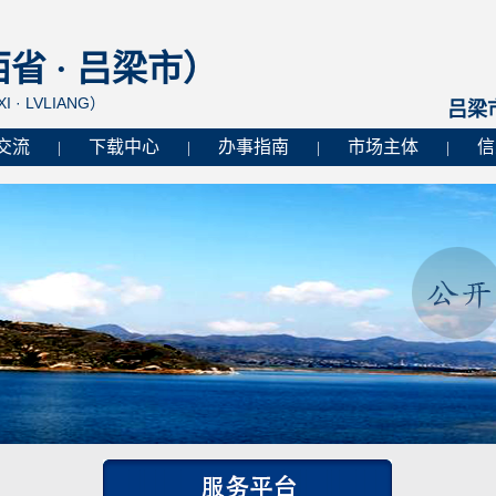
 · 吕梁市）
I · LVLIANG）
吕梁
交流
下载中心
办事指南
市场主体
信
|
|
|
|