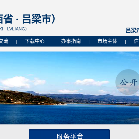
 · 吕梁市）
I · LVLIANG）
吕梁
交流
下载中心
办事指南
市场主体
信
|
|
|
|