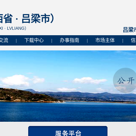
 · 吕梁市）
I · LVLIANG）
吕梁
交流
下载中心
办事指南
市场主体
信
|
|
|
|