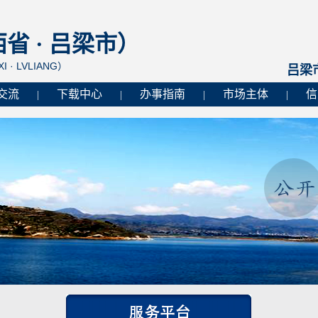
 · 吕梁市）
I · LVLIANG）
吕梁
交流
下载中心
办事指南
市场主体
信
|
|
|
|