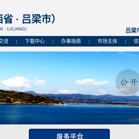
 · 吕梁市）
I · LVLIANG）
吕梁
交流
下载中心
办事指南
市场主体
信
|
|
|
|