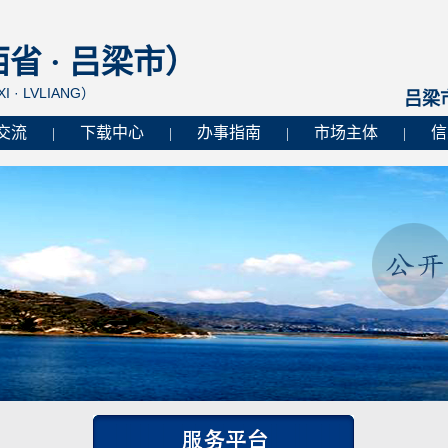
 · 吕梁市）
I · LVLIANG）
吕梁
交流
下载中心
办事指南
市场主体
信
|
|
|
|