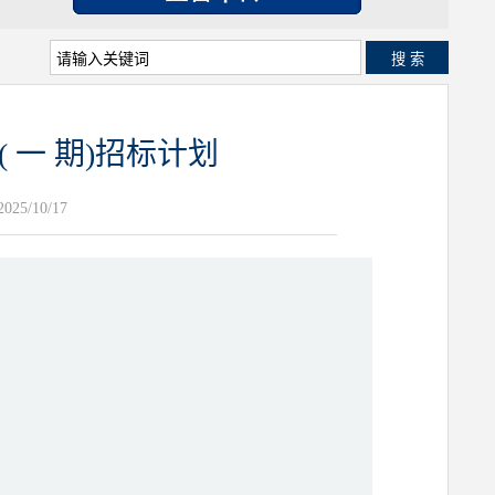
搜 索
一 期)招标计划
25/10/17