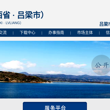
 · 吕梁市）
I · LVLIANG）
吕梁
交流
下载中心
办事指南
市场主体
信
|
|
|
|