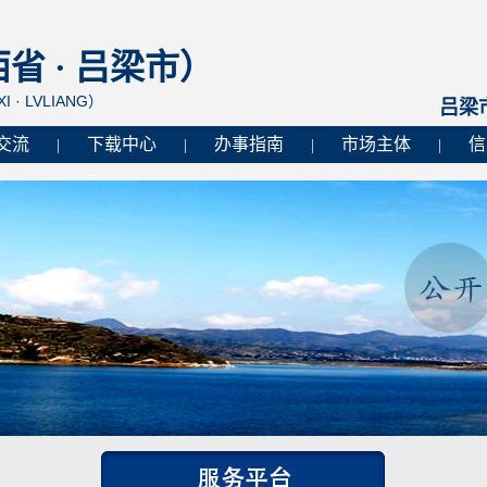
 · 吕梁市）
I · LVLIANG）
吕梁
交流
下载中心
办事指南
市场主体
信
|
|
|
|