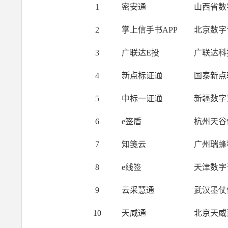
1
密安通
山西省数
2
掌上信手书APP
北京数字
3
广联达E投
广联达科
4
新点标证通
国泰新点
5
中标一证通
新疆数字
6
e签盾
杭州天谷
7
知笺云
广州瑞蜂
8
e线签
天津数字
9
云采慧通
武汉墨仗
10
天威通
北京天威