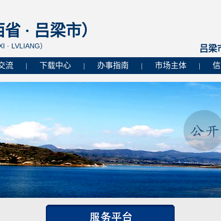
 · 吕梁市）
I · LVLIANG）
吕梁
交流
下载中心
办事指南
市场主体
信
|
|
|
|