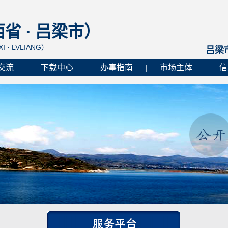
 · 吕梁市）
I · LVLIANG）
吕梁
交流
下载中心
办事指南
市场主体
信
|
|
|
|