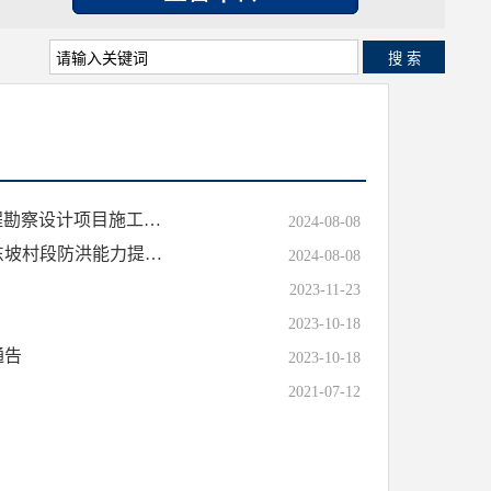
搜 索
[违法违规]吕梁市水利局关于汾阳市禹门河上游(郝家庄-田村段)河道综合治理工程勘察设计项目施工招投标有关情况的通报
2024-08-08
[违法违规]吕梁市水利局关于三川河方山县段赤坚岭至刘家坡村段、横泉水库至东坡村段防洪能力提升工程施工项目有关情况的通报
2024-08-08
2023-11-23
2023-10-18
通告
2023-10-18
2021-07-12