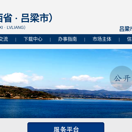
 · 吕梁市）
I · LVLIANG）
吕梁
交流
下载中心
办事指南
市场主体
信
|
|
|
|