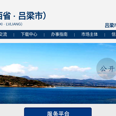
 · 吕梁市）
I · LVLIANG）
吕梁
交流
下载中心
办事指南
市场主体
信
|
|
|
|