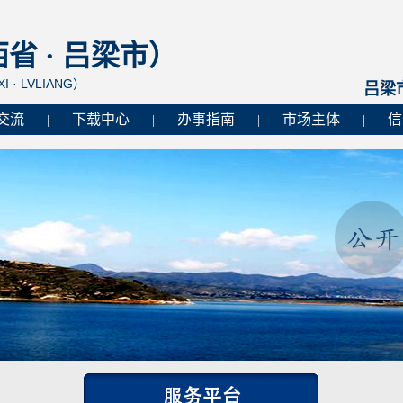
 · 吕梁市）
I · LVLIANG）
吕梁
交流
下载中心
办事指南
市场主体
信
|
|
|
|