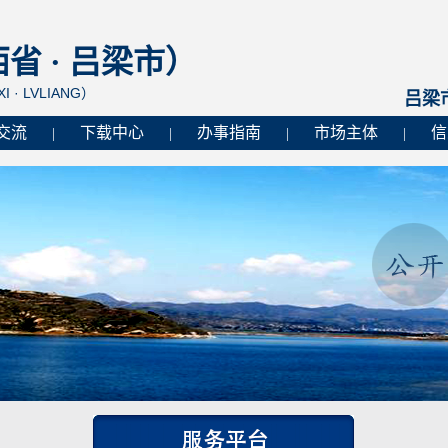
 · 吕梁市）
I · LVLIANG）
吕梁
交流
下载中心
办事指南
市场主体
信
|
|
|
|