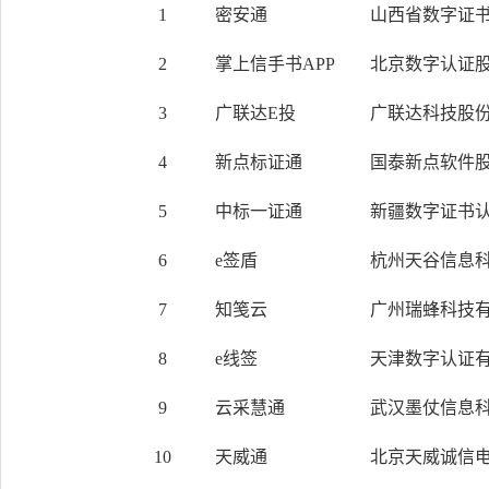
1
密安通
山西省数字证书
2
掌上信手书APP
北京数字认证
3
广联达E投
广联达科技股
4
新点标证通
国泰新点软件
5
中标一证通
新疆数字证书认
6
e签盾
杭州天谷信息
7
知笺云
广州瑞蜂科技
8
e线签
天津数字认证
9
云采慧通
武汉墨仗信息
10
天威通
北京天威诚信