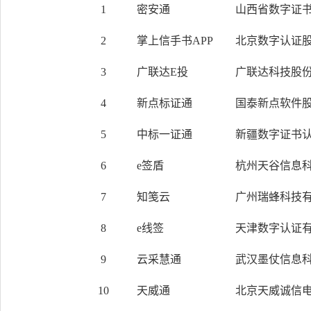
1
密安通
山西省数字证书
2
掌上信手书APP
北京数字认证
3
广联达E投
广联达科技股
4
新点标证通
国泰新点软件
5
中标一证通
新疆数字证书认
6
e签盾
杭州天谷信息
7
知笺云
广州瑞蜂科技
8
e线签
天津数字认证
9
云采慧通
武汉墨仗信息
10
天威通
北京天威诚信