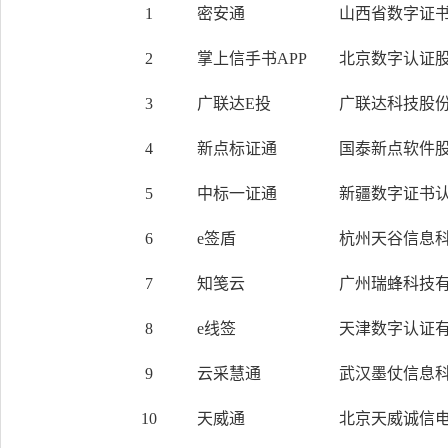
1
密安通
山西省数字证书
2
掌上信手书APP
北京数字认证
3
广联达E投
广联达科技股
4
新点标证通
国泰新点软件
5
中标一证通
新疆数字证书认
6
e签盾
杭州天谷信息
7
知笺云
广州瑞蜂科技
8
e线签
天津数字认证
9
云采慧通
武汉墨仗信息
10
天威通
北京天威诚信