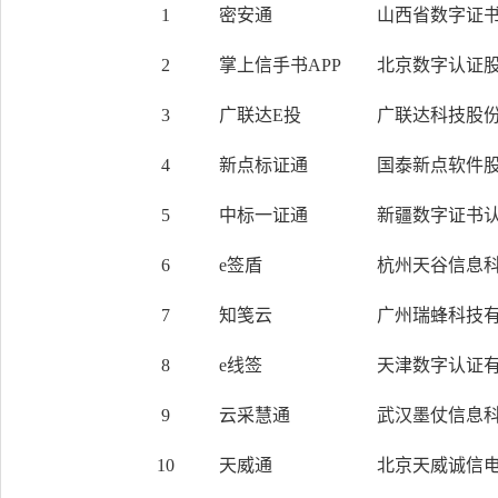
1
密安通
山西省数字证书
2
掌上信手书APP
北京数字认证
3
广联达E投
广联达科技股
4
新点标证通
国泰新点软件
5
中标一证通
新疆数字证书认
6
e签盾
杭州天谷信息
7
知笺云
广州瑞蜂科技
8
e线签
天津数字认证
9
云采慧通
武汉墨仗信息
10
天威通
北京天威诚信