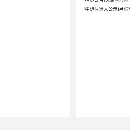
[招标公告]岚漪河兴
[中标候选人公示]吕